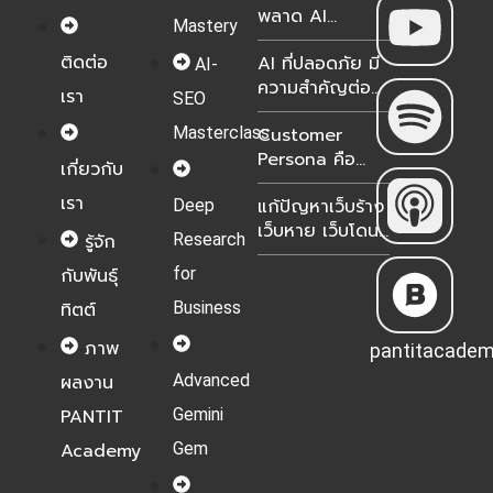
พลาด AI
Notebook?
Mastery
Transformation
ติดต่อ
AI ที่ปลอดภัย มี
ธุรกิจไทย 2026
AI-
ความสำคัญต่อ
เรา
SEO
องค์กรอย่างไร?
Masterclass
Customer
Persona คือ
เกี่ยวกับ
อะไร? เจาะลึกวิธี
เรา
แก้ปัญหาเว็บร้าง
Deep
สร้างฉบับอัปเดต
เว็บหาย เว็บโดน
2026 เพื่อมัดใจ
Research
รู้จัก
ยึด เกิดจาก
ลูกค้าในยุค AI
for
กับพันธุ์
อะไร? 2026
Business
ทิตต์
ภาพ
pantitacade
Advanced
ผลงาน
Gemini
PANTIT
Gem
Academy