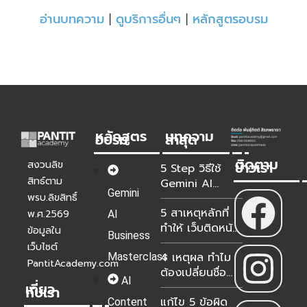
อ่านบทความ
|
ดูบริการอื่นๆ
|
หลักสูตรอบรม
หลักสูตร
บทความ
อบรม
ล่าสุด
ติดตาม
ข่าวเรา
สงวนลิข
5 Step วิธีใช้
สิทธ์ตาม
Gemini AI
Gemini
วิเคราะห์ Google
พรบ.ลิขสิทธิ์
5 สาเหตุหลักที่
Analytics &
พ.ศ.2569
AI
ทำให้ เว็บติดหน้า
Search
ข้อมูลใน
Business
แรกแต่ขายไม่ได้?
Console แม่นยำ
เว็บไซต์
4 เหตุผล ทำไม
Masterclass
100%
PantitAcademy.com
ต้องเปลี่ยนชื่อ
AI
เกี่ยว
NotebookLM
กับเรา
แก้ไข 5 ข้อผิด
เป็น Gemini
Content