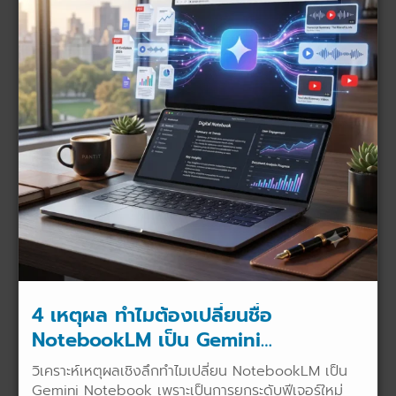
4 เหตุผล ทำไมต้องเปลี่ยนชื่อ
NotebookLM เป็น Gemini
Notebook?
วิเคราะห์เหตุผลเชิงลึกทำไมเปลี่ยน NotebookLM เป็น
Gemini Notebook เพราะเป็นการยกระดับฟีเจอร์ใหม่