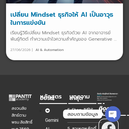
เปลี่ยน Mindset ธุรกิจให้ AI เป็นอาวุธ
ในการแข่งขัน
เรียนรู้วิธีเปลี่ยน Mindset ธุรกิจด้วย AI จากอาจารย์
พันธุ์ทิตต์ ทำความเข้าใจความสำคัญของ Generative ...
27/06/2026
AI & Automation
หลักสูตร
บทความ
อบรม
ล่าสุด
ติดตาม
ข่าวเรา
สงวนลิข
5 Step วิธีใช้
สอบถามข้อมูล
สิทธ์ตาม
Gemini AI
Gemini
วิเคราะห์ Google
พรบ.ลิขสิทธิ์
Open
5 สาเหตุหลักที่