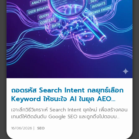
ถอดรหัส Search Intent กลยุทธ์เลือก
Keyword ให้ชนะใจ AI ในยุค AEO
(2026)
เจาะลึกวิธีวิเคราะห์ Search Intent ยุคใหม่ เพื่อสร้างคอน
เทนต์ให้ติดอันดับ Google SEO และถูกดึงไปตอบบ...
16/06/2026
SEO