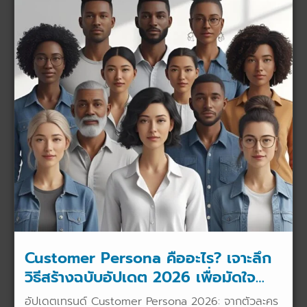
Customer Persona คืออะไร? เจาะลึก
วิธีสร้างฉบับอัปเดต 2026 เพื่อมัดใจ
ลูกค้าในยุค AI
อัปเดตเทรนด์ Customer Persona 2026: จากตัวละคร