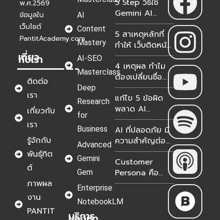
5 Step วิธีใช้
ใหม่สำหรับองค์กร
พ.ศ.2569
Gemini AI
ในปี 2026-2027
ข้อมูลใน
AI
วิเคราะห์ Google
เว็บไซต์
Content
5 สาเหตุหลักที่
Analytics &
PantitAcademy.com
Mastery
ทำให้ เว็บติดหน้า
Search
เกี่ยว
แรกแต่ขายไม่ได้?
Console แม่นยำ
กับเรา
AI-SEO
4 เหตุผล ทำไม
100%
Masterclass
ต้องเปลี่ยนชื่อ
ติดต่อ
NotebookLM
Deep
เรา
แก้ไข 5 ข้อผิด
เป็น Gemini
Research
พลาด AI
Notebook?
เกี่ยวกับ
for
Transformation
เรา
Business
AI ที่ปลอดภัย มี
ธุรกิจไทย 2026
รู้จักกับ
ความสำคัญต่อ
Advanced
องค์กรอย่างไร?
พันธุ์ทิต
Gemini
Customer
ต์
Persona คือ
Gem
อะไร? เจาะลึกวิธี
ภาพผล
Enterprise
สร้างฉบับอัปเดต
งาน
NotebookLM
2026 เพื่อมัดใจ
PANTIT
บริการ
ลูกค้าในยุค AI
ของเรา