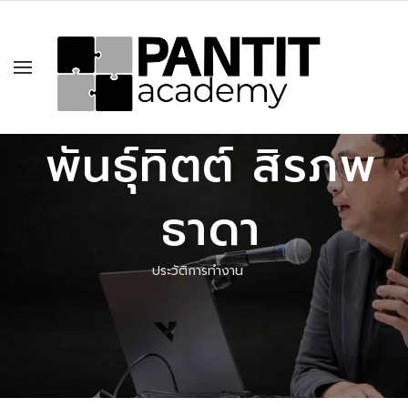
พันธุ์ทิตต์ สิรภพ
ธาดา
ประวัติการทำงาน