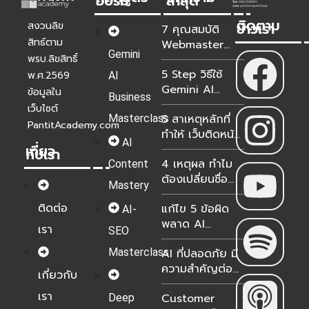
อบรม
ล่าสุด
ติดตาม
ข่าวเรา
สงวนลิข
7 คุณสมบัติ
สิทธ์ตาม
Webmaster
Gemini
WordPress ยุค
พรบ.ลิขสิทธิ์
5 Step วิธีใช้
ใหม่สำหรับองค์กร
พ.ศ.2569
AI
Gemini AI
ในปี 2026-2027
ข้อมูลใน
Business
วิเคราะห์ Google
เว็บไซต์
5 สาเหตุหลักที่
Masterclass
Analytics &
PantitAcademy.com
ทำให้ เว็บติดหน้า
Search
AI
เกี่ยว
แรกแต่ขายไม่ได้?
Console แม่นยำ
กับเรา
4 เหตุผล ทำไม
Content
100%
ต้องเปลี่ยนชื่อ
Mastery
NotebookLM
ติดต่อ
แก้ไข 5 ข้อผิด
เป็น Gemini
AI-
พลาด AI
Notebook?
เรา
SEO
Transformation
Masterclass
AI ที่ปลอดภัย มี
ธุรกิจไทย 2026
ความสำคัญต่อ
เกี่ยวกับ
องค์กรอย่างไร?
เรา
Customer
Deep