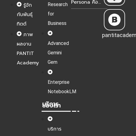
Persona คือ
Research
รู้จัก
อะไร? เจาะลึกวิธี
for
กับพันธุ์
สร้างฉบับอัปเดต
2026 เพื่อมัดใจ
Business
ทิตต์
ลูกค้าในยุค AI
ภาพ
pantitacade
Advanced
ผลงาน
Gemini
PANTIT
Gem
Academy
Enterprise
NotebookLM
บริการ
ของเรา
บริการ