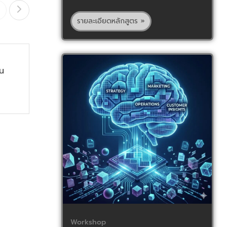
22
รายละเอียดหลักสูตร »
ต.ค.
า
AI ในวงการโฆษณาเติบโต
อน
สูง
พันธุ์ทิตต์ สิรภพธาดา
Workshop