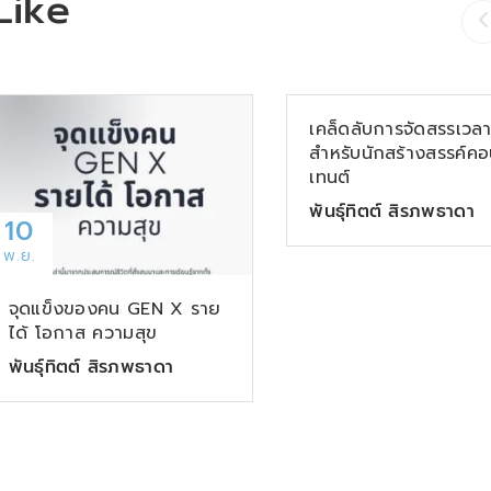
Like
09
พ.ย.
เคล็ดลับการจัดสรรเวล
สำหรับนักสร้างสรรค์ค
เทนต์
พันธุ์ทิตต์ สิรภพธาดา
10
พ.ย.
จุดแข็งของคน GEN X ราย
ได้ โอกาส ความสุข
พันธุ์ทิตต์ สิรภพธาดา