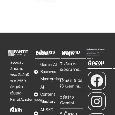
หลักสูตร
บทความ
อบรม
ล่าสุด
ติดตาม
ข่าวเรา
สงวนลิข
7 ข้อควร
Gemini AI
สิทธ์ตาม
ระวังในการ
Business
สร้างและใช้
พรบ.ลิขสิทธิ์
Masterclass
เจาะลึก 5 วิธี
Gems ก่อน
พ.ศ.2569
ใช้ Gemini
AI จะทำ
ข้อมูลใน
AI
Gems ใน
พลาด
เว็บไซต์
Content
วิธีสร้าง
องค์กรให้มี
PantitAcademy.com
Mastery
Gemini
ประสิทธิภาพ
เกี่ยว
Gems สรุป
กับเรา
AI-SEO
5 ขั้นตอน
การประชุม