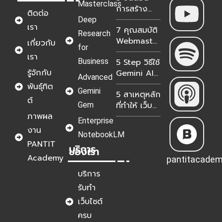
Masterclass
การสร้าง
จากไฟล์
ติดต่อ
แผนการ
MP3 ใน 4
Deep
เรา
7 คุณสมบัติ
ตลาดด้วย
ขั้นตอน
Research
Webmaster
Gemini
เกี่ยวกับ
for
WordPress
Deep
เรา
Business
5 Step วิธีใช้
ยุคใหม่
Research
รู้จักกับ
Gemini AI
สำหรับ
Advanced
วิเคราะห์
องค์กรในปี
พันธุ์ทิต
Gemini
5 สาเหตุหลัก
Google
2026-2027
ต์
ที่ทำให้ เว็บ
Gem
Analytics
ติดหน้าแรก
ภาพผล
& Search
Enterprise
แต่ขายไม่
Console
งาน
NotebookLM
ได้?
แม่นยำ
PANTIT
บริการ
100%
ของเรา
Academy
pantitacade
บริการ
รับทำ
เว็บไซต์
ครบ