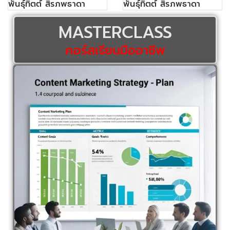
พันธุ์ทิตต์ สิรภพธาดา
พันธุ์ทิตต์ สิรภพธาดา
MASTERCLASS
คอร์สเรียนมืออาชีพ