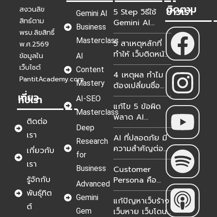
ติดตาม
ข่าวเรา
สงวนลิข
5 Step วิธีใช้
Gemini AI
สิทธ์ตาม
Gemini AI
Business
วิเคราะห์ Google
พรบ.ลิขสิทธิ์
Masterclass
5 สาเหตุหลักที่
Analytics &
พ.ศ.2569
ทำให้ เว็บติดหน้า
Search
ข้อมูลใน
AI
แรกแต่ขายไม่ได้?
Console แม่นยำ
เว็บไซต์
Content
4 เหตุผล ทำไม
100%
PantitAcademy.com
Mastery
ต้องเปลี่ยนชื่อ
เกี่ยว
NotebookLM
กับเรา
AI-SEO
แก้ไข 5 ข้อผิด
เป็น Gemini
Masterclass
พลาด AI
Notebook?
ติดต่อ
Transformation
Deep
เรา
AI ที่ปลอดภัย มี
ธุรกิจไทย 2026
Research
ความสำคัญต่อ
เกี่ยวกับ
for
องค์กรอย่างไร?
เรา
Business
Customer
รู้จักกับ
Persona คือ
Advanced
อะไร? เจาะลึกวิธี
พันธุ์ทิต
Gemini
แก้ปัญหาเว็บร้าง
สร้างฉบับอัปเดต
ต์
เว็บหาย เว็บโดน
Gem
2026 เพื่อมัดใจ