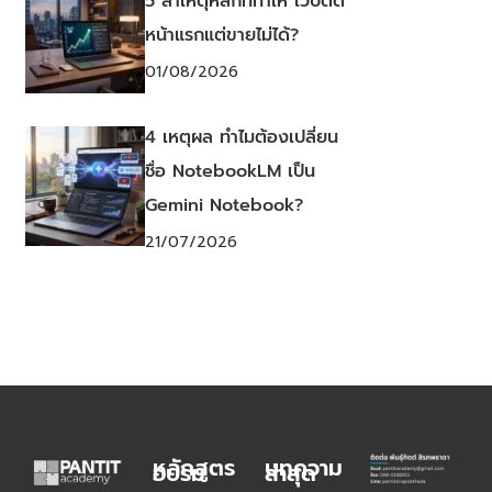
5 สาเหตุหลักที่ทำให้ เว็บติด
หน้าแรกแต่ขายไม่ได้?
01/08/2026
4 เหตุผล ทำไมต้องเปลี่ยน
ชื่อ NotebookLM เป็น
Gemini Notebook?
21/07/2026
หลักสูตร
บทความ
อบรม
ล่าสุด