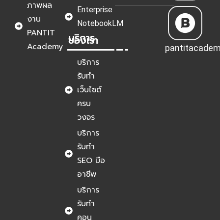
ยึด เกิดจาก
ภาพผล
ลูกค้าในยุค AI
Enterprise
อะไร? 2026
งาน
NotebookLM
PANTIT
บริการ
ของเรา
Academy
pantitacade
บริการ
รับทำ
เว็บไซต์
ครบ
วงจร
บริการ
รับทำ
SEO มือ
อาชีพ
บริการ
รับทำ
คอน