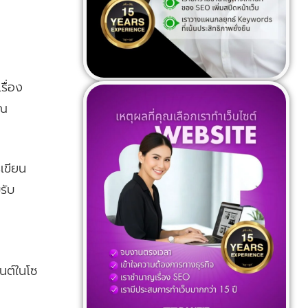
รื่อง
ุณ
เขียน
รับ
นต์ในโซ