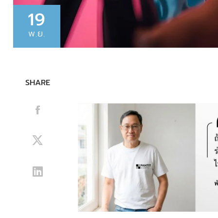
19
พ.ย.
SHARE