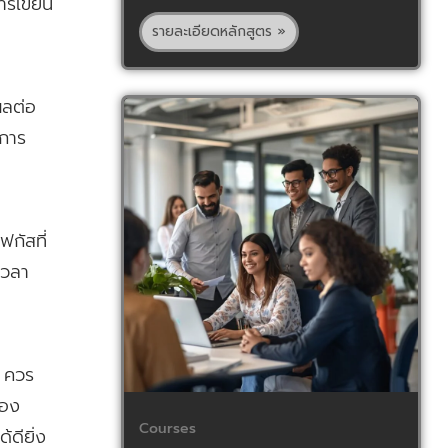
ารเขียน
รายละเอียดหลักสูตร »
ผลต่อ
 การ
กัสที่
เวลา
่ ควร
ของ
Courses
ดียิ่ง