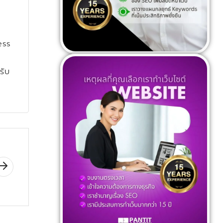
ess
รับ