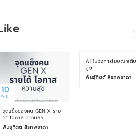
Like
22
ต.ค.
AI ในวงการโฆษณาเติ
สูง
พันธุ์ทิตต์ สิรภพธาดา
10
พ.ย.
จุดแข็งของคน GEN X ราย
ได้ โอกาส ความสุข
พันธุ์ทิตต์ สิรภพธาดา