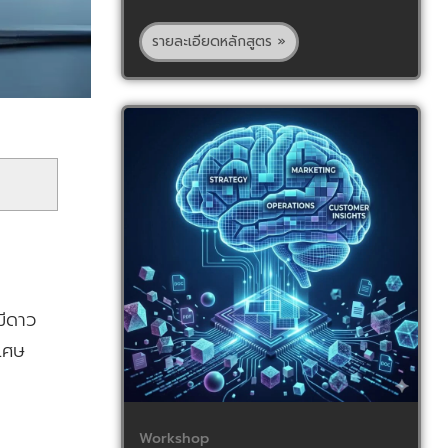
รายละเอียดหลักสูตร »
มีดาว
ิเศษ
Workshop