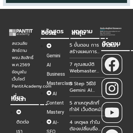
หลักสูตร
บทความ
อบรม
ล่าสุด
ติดตาม
ข่าวเรา
สงวนลิข
5 ขั้นตอน การ
สิทธ์ตาม
สร้างแผนการ
Gemini
ตลาดด้วย
พรบ.ลิขสิทธิ์
7 คุณสมบัติ
Gemini Deep
พ.ศ.2569
AI
Webmaster
Research
ข้อมูลใน
Business
WordPress ยุค
เว็บไซต์
5 Step วิธีใช้
Masterclass
ใหม่สำหรับองค์กร
PantitAcademy.com
Gemini AI
ในปี 2026-2027
AI
เกี่ยว
วิเคราะห์ Google
กับเรา
5 สาเหตุหลักที่
Analytics &
Content
ทำให้ เว็บติดหน้า
Search
Mastery
แรกแต่ขายไม่ได้?
Console แม่นยำ
ติดต่อ
4 เหตุผล ทำไม
100%
AI-
ต้องเปลี่ยนชื่อ
เรา
SEO