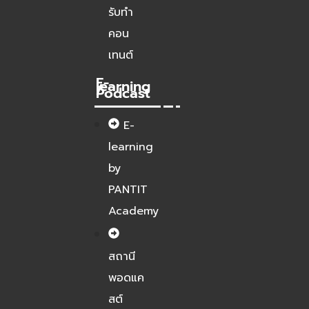
รับทำ
คอน
เทนต์
E-
learning
/
Podcast
E-
learning
by
PANTIT
Academy
สถานี
พอดแค
สต์