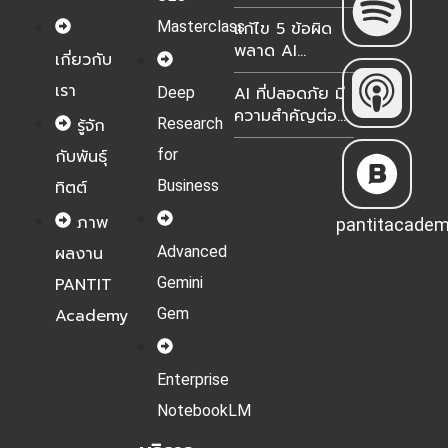
NotebookLM
Masterclass
แก้ไข 5 ข้อผิด
เป็น Gemini
พลาด AI
Notebook?
เกี่ยวกับ
Transformation
เรา
AI ที่ปลอดภัย มี
Deep
ธุรกิจไทย 2026
ความสำคัญต่อ
Research
รู้จัก
องค์กรอย่างไร?
for
กับพันธุ์
Business
ทิตต์
ภาพ
pantitacade
Advanced
ผลงาน
Gemini
PANTIT
Gem
Academy
Enterprise
NotebookLM