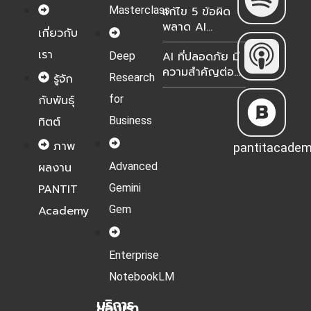
Masterclass
แก้ไข 5 ข้อผิด
เป็น Gemini
พลาด AI
Notebook?
เกี่ยวกับ
Transformation
เรา
AI ที่ปลอดภัย มี
Deep
ธุรกิจไทย 2026
ความสำคัญต่อ
Research
รู้จัก
องค์กรอย่างไร?
for
กับพันธุ์
Business
ทิตต์
ภาพ
pantitacade
Advanced
ผลงาน
Gemini
PANTIT
Gem
Academy
Enterprise
NotebookLM
บริการ
ของเรา