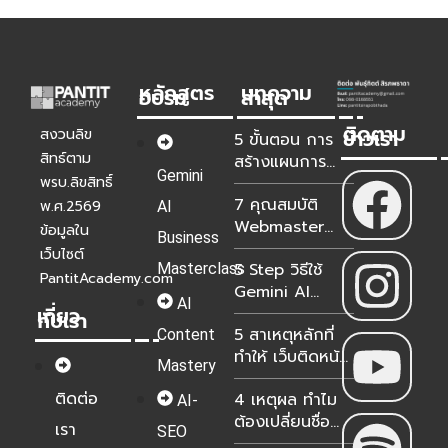
หลักสูตร
บทความ
อบรม
ล่าสุด
ติดตาม
ข่าวเรา
สงวนลิข
5 ขั้นตอน การ
สิทธ์ตาม
สร้างแผนการ
Gemini
ตลาดด้วย
พรบ.ลิขสิทธิ์
7 คุณสมบัติ
Gemini Deep
พ.ศ.2569
AI
Webmaster
Research
ข้อมูลใน
Business
WordPress ยุค
เว็บไซต์
5 Step วิธีใช้
Masterclass
ใหม่สำหรับองค์กร
PantitAcademy.com
Gemini AI
ในปี 2026-2027
AI
เกี่ยว
วิเคราะห์ Google
กับเรา
5 สาเหตุหลักที่
Analytics &
Content
ทำให้ เว็บติดหน้า
Search
Mastery
แรกแต่ขายไม่ได้?
Console แม่นยำ
ติดต่อ
4 เหตุผล ทำไม
100%
AI-
ต้องเปลี่ยนชื่อ
เรา
SEO
NotebookLM