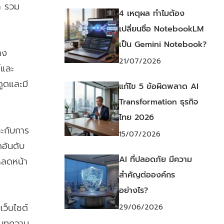
on รวม
4 เหตุผล ทำไมต้อง
เปลี่ยนชื่อ NotebookLM
เป็น Gemini Notebook?
าง
21/07/2026
์และ
ดูดและมี
แก้ไข 5 ข้อผิดพลาด AI
Transformation ธุรกิจ
ไทย 2026
าะกับการ
15/07/2026
ดอันดับ
AI ที่ปลอดภัย มีความ
หลดหน้า
สำคัญต่อองค์กร
อย่างไร?
เว็บไซต์
29/06/2026
นบทความ